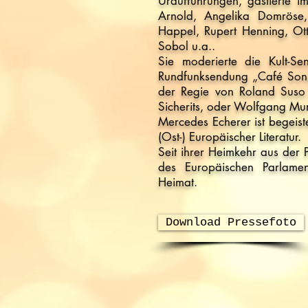
Uraufführungen, gastierte i
Arnold, Angelika Domröse,
Happel, Rupert Henning, Ott
Sobol u.a..
Sie moderierte die Kult-S
Rundfunksendung „Café Sonnt
der Regie von Roland Suso 
Sicherits, oder Wolfgang Mu
Mercedes Echerer ist begeist
(Ost-) Europäischer Literatur.
Seit ihrer Heimkehr aus der 
des Europäischen Parlamen
Heimat.
Download Pressefoto