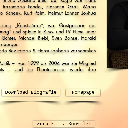
m In-und Ausland unter der Regie von Frank
 Rosemarie Fendel, Florentin Groll, Maria
o Schenk, Kurt Palm, Helmut Lohner, Joshua
endung „Kunststücke“, war Gastgeberin der
ag“ und spielte in Kino- und TV Filme unter
Richter, Michael Riebl, Sven Bohse, Harald
rnberger.
erte Rezitatorin & Herausgeberin vornehmlich
Politik – von 1999 bis 2004 war sie Mitglied
ts – sind die Theaterbretter wieder ihre
Download Biografie
Homepage
zurück --> Künstler